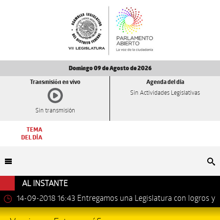
Domingo 09 de Agosto de 2026
Transmisión en vivo
Agenda del día
Sin Actividades Legislativas
Sin transmisión
TEMA
DEL DÍA
Bu
AL INSTANTE
14-09-2018 16:43
Entregamos una Legislatura con logros y
avances importantes: Dip. Leonel Luna Estrada.