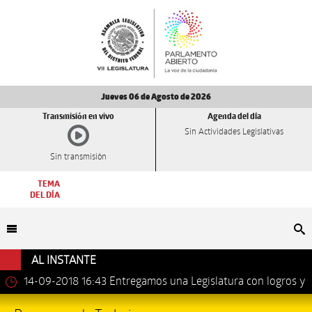
Jueves 06 de Agosto de 2026
Transmisión en vivo
Agenda del día
Sin Actividades Legislativas
Sin transmisión
TEMA
DEL DÍA
Bu
AL INSTANTE
14-09-2018 16:43
Entregamos una Legislatura con logros y
avances importantes: Dip. Leonel Luna Estrada.