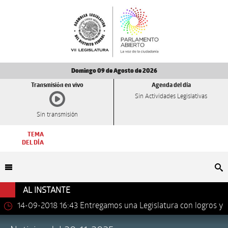
Domingo 09 de Agosto de 2026
Transmisión en vivo
Agenda del día
Sin Actividades Legislativas
Sin transmisión
TEMA
DEL DÍA
Bu
AL INSTANTE
14-09-2018 16:43
Entregamos una Legislatura con logros y
avances importantes: Dip. Leonel Luna Estrada.