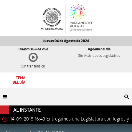
Jueves 06 de Agosto de 2026
Transmisión en vivo
Agenda del día
Sin Actividades Legislativas
Sin transmisión
TEMA
DEL DÍA
Bu
AL INSTANTE
14-09-2018 16:43
Entregamos una Legislatura con logros y
avances importantes: Dip. Leonel Luna Estrada.