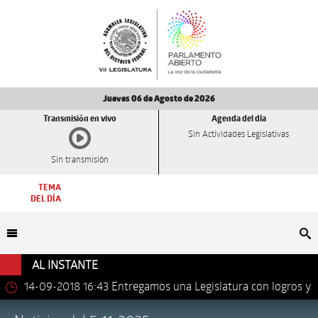
Jueves 06 de Agosto de 2026
Transmisión en vivo
Agenda del día
Sin Actividades Legislativas
Sin transmisión
TEMA
DEL DÍA
Bu
AL INSTANTE
14-09-2018 16:43
Entregamos una Legislatura con logros y
avances importantes: Dip. Leonel Luna Estrada.