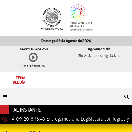
Domingo 09 de Agosto de 2026
Transmisión en vivo
Agenda del día
Sin Actividades Legislativas
Sin transmisión
TEMA
DEL DÍA
Bu
AL INSTANTE
14-09-2018 16:43
Entregamos una Legislatura con logros y
avances importantes: Dip. Leonel Luna Estrada.