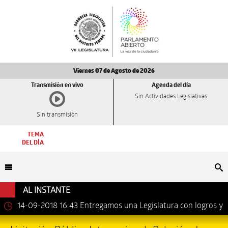
Viernes 07 de Agosto de 2026
Transmisión en vivo
Agenda del día
Sin Actividades Legislativas
Sin transmisión
TEMA
DEL DÍA
Bu
AL INSTANTE
14-09-2018 16:43
Entregamos una Legislatura con logros y
avances importantes: Dip. Leonel Luna Estrada.